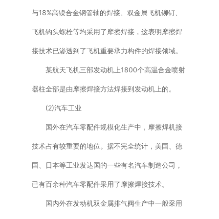
与18%高镍合金钢管轴的焊接、双金属飞机铆钉、
飞机钩头螺栓等均采用了摩擦焊接，这表明摩擦焊
接技术已渗透到了飞机重要承力构件的焊接领域。
某航天飞机三部发动机上1800个高温合金喷射
器柱全部是由摩擦焊接方法焊接到发动机上的。
(2)汽车工业
国外在汽车零配件规模化生产中，摩擦焊机接
技术占有较重要的地位。据不完全统计，美国、德
国、日本等工业发达国的一些有名汽车制造公司，
已有百余种汽车零配件采用了摩擦焊接技术。
国内外在发动机双金属排气阀生产中一般采用