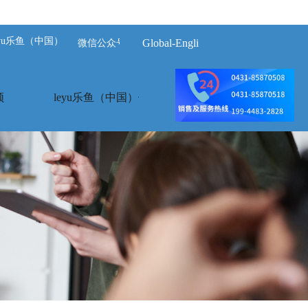
eyu乐鱼（中国）体育官方网站-LEYU.COM
Global-English
微信公众号
频
leyu乐鱼（中国）体育官方网站
案例展示