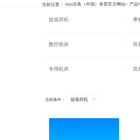
当前位置：
leyu乐鱼（中国）体育官方网站
>
产品
旋弧焊机
摩
数控铣床
简
专用机床
其
旋弧焊机
当前条件：