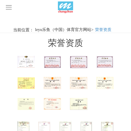
leyu乐鱼（中国）体育官方网站
leyu乐鱼（中国）体育官方网站
当前位置：
leyu乐鱼（中国）体育官方网站
>
荣誉资质
产品中心
荣誉资质
产品视频
旋弧焊机
leyu乐鱼（中国）体育官方网站
摩擦焊机
案例展示
惯性摩擦焊机
行业新闻
荣誉资质
连续驱动摩擦焊机
企业动态
客户案例
关于我们
数控铣床
leyu乐鱼（中国）体育官方网站-LEYU.COM
简易数控铣床