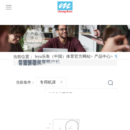
leyu乐鱼（中国）体育官方网站
leyu乐鱼（中国）体育官方网站
产品中心
产品视频
旋弧焊机
当前位置：
leyu乐鱼（中国）体育官方网站
>
产品中心
>
专用机
旋弧焊机
摩擦焊机
惯性摩擦焊机
连续驱动摩擦焊机
数控铣床
简易数控铣床
普通铣床
加工中心
专用机床
其他机床
leyu乐鱼（中国）体育官方网站
摩擦焊机
案例展示
惯性摩擦焊机
行业新闻
专用机床
当前条件：
荣誉资质
连续驱动摩擦焊机
企业动态
客户案例
关于我们
数控铣床
leyu乐鱼（中国）体育官方网站-LEYU.COM
简易数控铣床