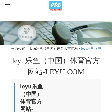
leyu乐鱼（中国）体育官方网站
leyu乐鱼（中国）体育官方网站
产品中心
产品视频
旋弧焊机
当前位置：
leyu乐鱼（中国）体育官方网站
>
leyu乐鱼（中国）体
leyu乐鱼（中国）体育官方网站
摩擦焊机
leyu乐鱼（中国）体育官方
网站-LEYU.COM
案例展示
惯性摩擦焊机
行业新闻
荣誉资质
连续驱动摩擦焊机
企业动态
客户案例
leyu乐鱼
（中国）
关于我们
数控铣床
体育官方
网站-
leyu乐鱼（中国）体育官方网站-LEYU.COM
简易数控铣床