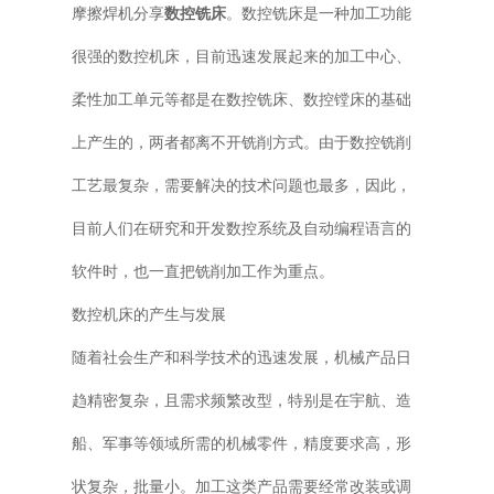
摩擦焊机分享
数控铣床
。数控铣床是一种加工功能
普通铣床
很强的数控机床，目前迅速发展起来的加工中心、
加工中心
柔性加工单元等都是在数控铣床、数控镗床的基础
上产生的，两者都离不开铣削方式。由于数控铣削
专用机床
工艺最复杂，需要解决的技术问题也最多，因此，
其他机床
目前人们在研究和开发数控系统及自动编程语言的
软件时，也一直把铣削加工作为重点。
数控机床的产生与发展
随着社会生产和科学技术的迅速发展，机械产品日
趋精密复杂，且需求频繁改型，特别是在宇航、造
船、军事等领域所需的机械零件，精度要求高，形
状复杂，批量小。加工这类产品需要经常改装或调