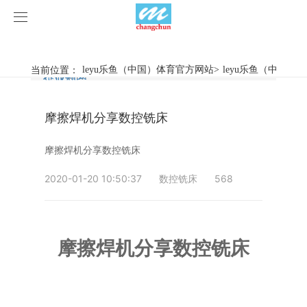
leyu乐鱼（中国）体育官方网站
leyu乐鱼（中国）体育官方网站
当前位置：
leyu乐鱼（中国）体育官方网站
>
leyu乐鱼（中国）
行业新闻
企业动态
产品中心
摩擦焊机分享数控铣床
产品视频
旋弧焊机
摩擦焊机分享数控铣床
leyu乐鱼（中国）体育官方网站
摩擦焊机
2020-01-20 10:50:37
数控铣床
568
案例展示
惯性摩擦焊机
行业新闻
荣誉资质
连续驱动摩擦焊机
企业动态
客户案例
摩擦焊机分享数控铣床
关于我们
数控铣床
leyu乐鱼（中国）体育官方网站-LEYU.COM
简易数控铣床