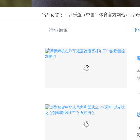
当前位置：
leyu乐鱼（中国）体育官方网站
>
le
行业新闻
企
器