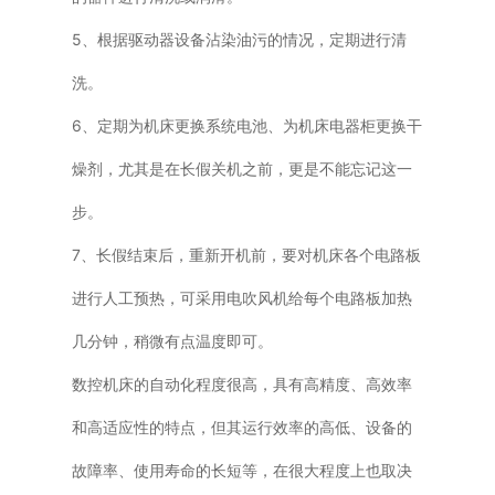
5、根据驱动器设备沾染油污的情况，定期进行清
洗。
6、定期为机床更换系统电池、为机床电器柜更换干
燥剂，尤其是在长假关机之前，更是不能忘记这一
步。
7、长假结束后，重新开机前，要对机床各个电路板
进行人工预热，可采用电吹风机给每个电路板加热
几分钟，稍微有点温度即可。
数控机床的自动化程度很高，具有高精度、高效率
和高适应性的特点，但其运行效率的高低、设备的
故障率、使用寿命的长短等，在很大程度上也取决