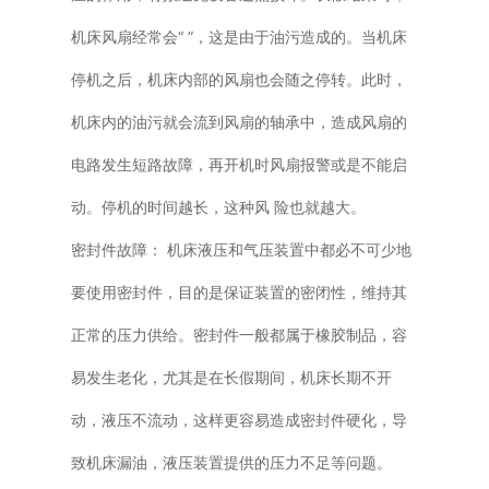
机床风扇经常会“ ”，这是由于油污造成的。当机床
停机之后，机床内部的风扇也会随之停转。此时，
机床内的油污就会流到风扇的轴承中，造成风扇的
电路发生短路故障，再开机时风扇报警或是不能启
动。停机的时间越长，这种风 险也就越大。
密封件故障： 机床液压和气压装置中都必不可少地
要使用密封件，目的是保证装置的密闭性，维持其
正常的压力供给。密封件一般都属于橡胶制品，容
易发生老化，尤其是在长假期间，机床长期不开
动，液压不流动，这样更容易造成密封件硬化，导
致机床漏油，液压装置提供的压力不足等问题。