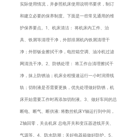
实际使用情况，并参照机床使用说明书要求，制订
和建立必要的保养制度。下面是一些常见通用的维
护保养要点。1、机床清洁： 将机床内工件、治
具、铁屑等清理干净，外部排屑机内铁屑清理干
净；外部钣金擦拭干净，电控箱空调、油冷机过滤
网清洗干净。2、防锈处理： 将工作台清理擦拭干
净，抹上防锈油；机床全程慢速运行一小时润滑线
轨；切削液是否需要更换，优先处理做好防锈，机
床开始需要工作时再添加切削液。3、做好车间的总
断电、断气、断供液: 将数控机床Y轴运行到中间，
Z轴回零，关去机床 总电开关和变压器进线开关、
气源等。4、防水防潮：关好电器箱做好防护。5、