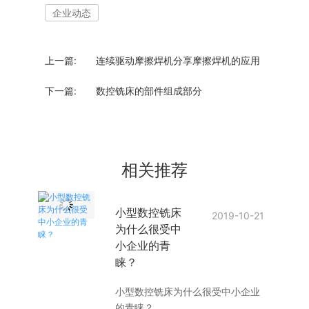
企业动态
上一篇:
连续驱动摩擦焊机分享摩擦焊机的应用
下一篇:
数控铣床的部件组成部分
相关推荐
小型数控铣床
2019-10-21
为什么很受中
小企业的青
睐？
小型数控铣床为什么很受中小企业
的青睐？