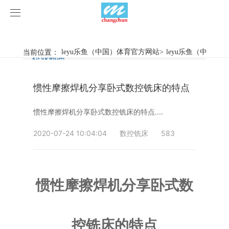
leyu乐鱼（中国）体育官方网站
leyu乐鱼（中国）体育官方网站
当前位置：
leyu乐鱼（中国）体育官方网站
>
leyu乐鱼（中国）
行业新闻
企业动态
产品中心
惯性摩擦焊机分享卧式数控铣床的特点
产品视频
旋弧焊机
惯性摩擦焊机分享卧式数控铣床的特点....
leyu乐鱼（中国）体育官方网站
摩擦焊机
2020-07-24 10:04:04
数控铣床
583
案例展示
惯性摩擦焊机
行业新闻
荣誉资质
连续驱动摩擦焊机
企业动态
客户案例
惯性摩擦焊机分享卧式数
关于我们
数控铣床
控铣床的特点
leyu乐鱼（中国）体育官方网站-LEYU.COM
简易数控铣床