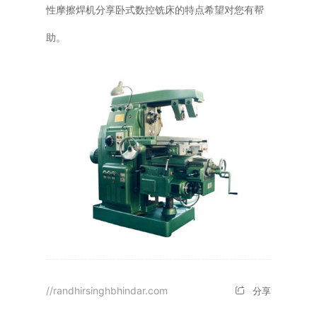
性摩擦焊机分享卧式数控铣床的特点希望对您有帮
助。
//randhirsinghbhindar.com
分享