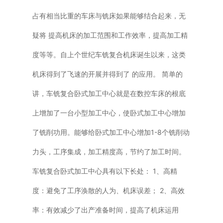
占有相当比重的车床与铣床如果能够结合起来，无
疑将 提高机床的加工范围和工作效率，提高加工精
度等等。自上个世纪车铣复合机床诞生以来，这类
机床得到了飞速的开展并得到了 的应用。 简单的
讲，车铣复合卧式加工中心就是在数控车床的根底
上增加了一台小型加工中心，使卧式加工中心增加
了铣削功用。能够给卧式加工中心增加1-8个铣削动
力头，工序集成，加工精度高，节约了加工时间。
车铣复合卧式加工中心具有以下长处： 1、高精
度：避免了工序涣散的人为、机床误差； 2、高效
率：有效减少了出产准备时间，提高了机床运用