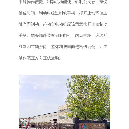
平稳操作便捷。制动机构能使主轴制动灵敏，家悦
辅佐时间。制动时经过制动手柄，撑开止动环使主
轴当即制动。起动主电动机应该留意松开主轴制动
手柄。铣头部件装有伺服电机、内齿带轮、滚珠丝
杠副和主轴套筒，整体构成垂向进给传动链，让主
轴作笔直方向直线运动。