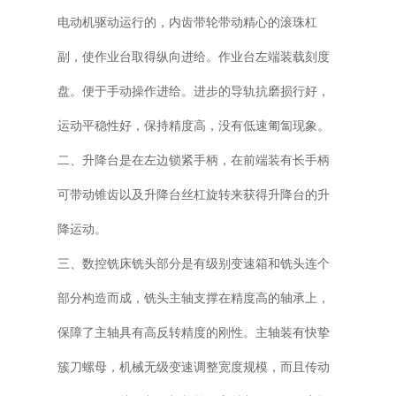
电动机驱动运行的，内齿带轮带动精心的滚珠杠
副，使作业台取得纵向进给。作业台左端装载刻度
盘。便于手动操作进给。进步的导轨抗磨损行好，
运动平稳性好，保持精度高，没有低速匍匐现象。
二、升降台是在左边锁紧手柄，在前端装有长手柄
可带动锥齿以及升降台丝杠旋转来获得升降台的升
降运动。
三、数控铣床铣头部分是有级别变速箱和铣头连个
部分构造而成，铣头主轴支撑在精度高的轴承上，
保障了主轴具有高反转精度的刚性。主轴装有快挚
簇刀螺母，机械无级变速调整宽度规模，而且传动