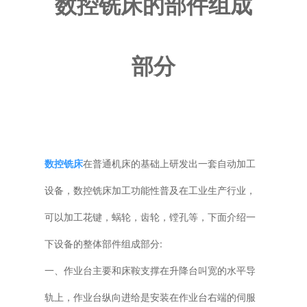
数控铣床的部件组成
普通铣床
部分
加工中心
专用机床
其他机床
数控铣床
在普通机床的基础上研发出一套自动加工
设备，数控铣床加工功能性普及在工业生产行业，
可以加工花键，蜗轮，齿轮，镗孔等，下面介绍一
下设备的整体部件组成部分:
一、作业台主要和床鞍支撑在升降台叫宽的水平导
轨上，作业台纵向进给是安装在作业台右端的伺服