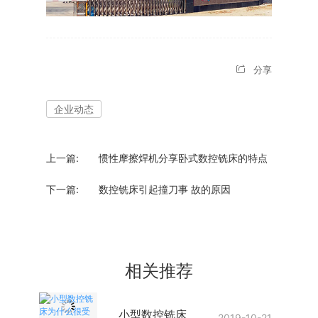
分享
企业动态
上一篇:
惯性摩擦焊机分享卧式数控铣床的特点
下一篇:
数控铣床引起撞刀事 故的原因
相关推荐
小型数控铣床
2019-10-21