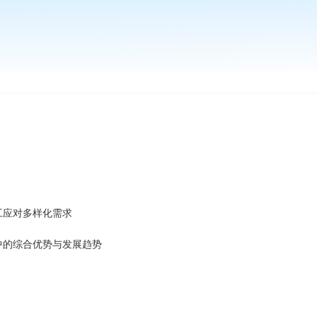
工应对多样化需求
中的综合优势与发展趋势