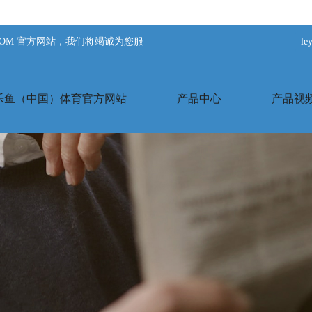
.COM 官方网站，我们将竭诚为您服
l
yu乐鱼（中国）体育官方网站
产品中心
产品视