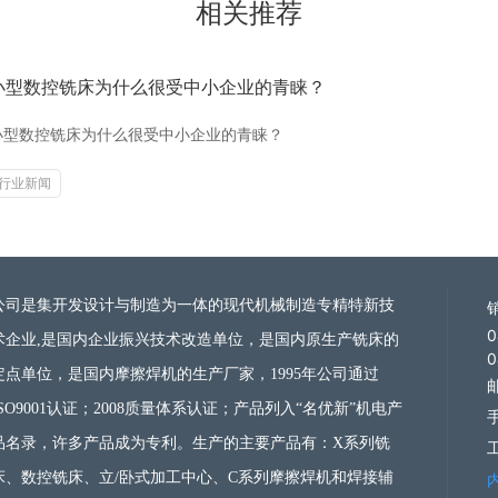
相关推荐
小型数控铣床为什么很受中小企业的青睐？
小型数控铣床为什么很受中小企业的青睐？
行业新闻
公司是集开发设计与制造为一体的现代机械制造
专精特新技
0
术企业
,是国内企业振兴技术改造单位，是国内原生产铣床的
0
定点单位，是国内摩擦焊机的生产厂家，1995年公司通过
邮
ISO9001认证；2008质量体系认证；产品列入“名优新”机电产
手
品名录，许多产品成为专利。生产的主要产品有：X系列铣
床、数控铣床、立/卧式加工中心、C系列摩擦焊机和焊接辅