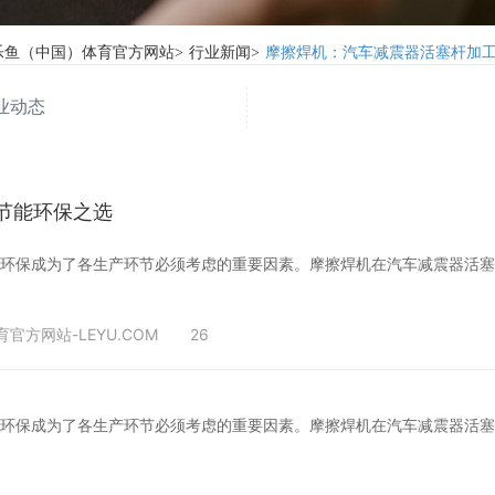
yu乐鱼（中国）体育官方网站
>
行业新闻
>
摩擦焊机：汽车减震器活塞杆加工.
业动态
节能环保之选
能环保成为了各生产环节必须考虑的重要因素。摩擦焊机在汽车减震器活
育官方网站-LEYU.COM
26
能环保成为了各生产环节必须考虑的重要因素。摩擦焊机在汽车减震器活