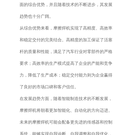
面的综合优势，并且随着技术的不断进步，其发展
普通铣床
趋势也十分广阔。
加工中心
从综合优势来看，摩擦焊机实现了高精度、高效率
和稳定交付的完美结合。高精度的加工保证了活塞
专用机床
杆的质量和性能，满足了汽车行业对零部件的严格
其他机床
要求；高效率的生产模式提高了企业的产能和竞争
力，降低了生产成本；稳定交付能力则为企业赢得
了良好的市场口碑和客户信任。
在发展趋势方面，随着智能制造技术的不断发展，
摩擦焊机将朝着更加智能化、自动化的方向迈进。
未来的摩擦焊机可能会配备更先进的传感器和控制
系统，能够实现自我诊断、自我调整和自我优化，