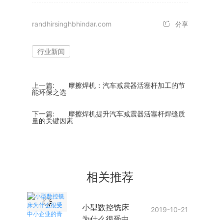
randhirsinghbhindar.com
分享
行业新闻
上一篇:
摩擦焊机：汽车减震器活塞杆加工的节
能环保之选
下一篇:
摩擦焊机提升汽车减震器活塞杆焊缝质
量的关键因素
相关推荐
小型数控铣床
2019-10-21
为什么很受中