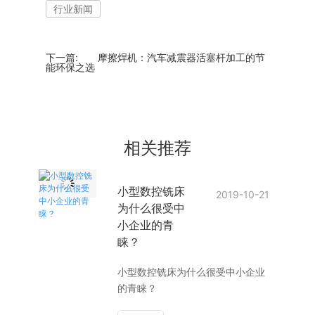
行业新闻
下一篇:
摩擦焊机：汽车减震器活塞杆加工的节
能环保之选
相关推荐
小型数控铣床
2019-10-21
为什么很受中
小企业的青
睐？
小型数控铣床为什么很受中小企业
的青睐？