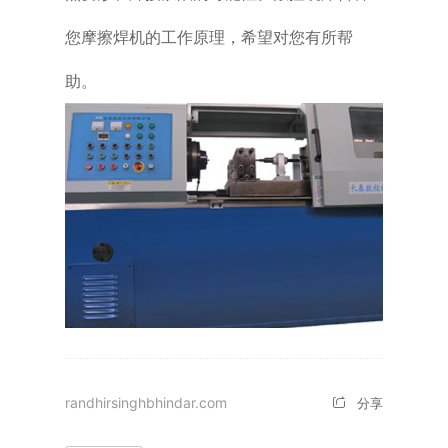
您摩擦焊机的工作原理，希望对您有所帮
助。
randhirsinghbhindar.com
分享