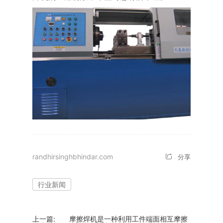
randhirsinghbhindar.com
分享
行业新闻
上一篇:
摩擦焊机是一种利用工件端面相互摩擦