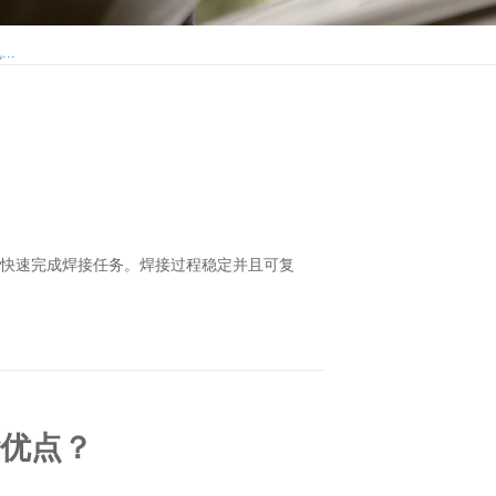
..
可快速完成焊接任务。焊接过程稳定并且可复
优点？