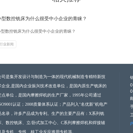
小型数控铣床为什么很受中小企业的青睐？
小型数控铣床为什么很受中小企业的青睐？
行业新闻
公司是集开发设计与制造为一体的现代机械制造
专精特新技
0
术企业
,是国内企业振兴技术改造单位，是国内原生产铣床的
0
定点单位，是国内摩擦焊机的生产厂家，1995年公司通过
邮
ISO9001认证；2008质量体系认证；产品列入“名优新”机电产
手
品名录，许多产品成为专利。生产的主要产品有：X系列铣
床、数控铣床、立/卧式加工中心、C系列摩擦焊机和焊接辅
机及专机、专线、核工业反应堆用专机等。