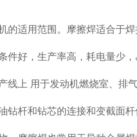
机的适用范围。摩擦焊适合于焊
条件好，生产率高，耗电量少，
产线上 用于发动机燃烧室、排
油钻杆和钻芯的连接和变截面杆