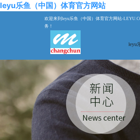
leyu乐鱼（中国）体育官方网站
欢迎来到leyu乐鱼（中国）体育官方网站-LEYU
务！
le