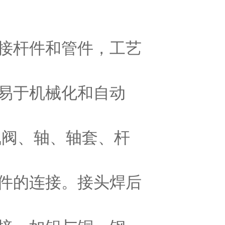
接杆件和管件，工艺
易于机械化和自动
气阀、轴、轴套、杆
件的连接。接头焊后