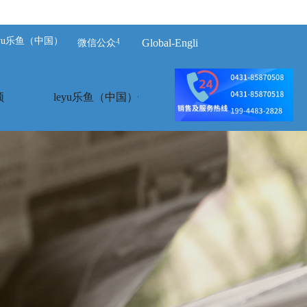
eyu乐鱼（中国）体育官方网站-LEYU.COM
Global-English
微信公众号
频
leyu乐鱼（中国）体育官方网站
案例展示