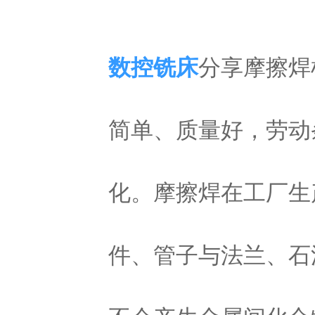
数控铣床
分享摩擦焊
简单、质量好，劳动
化。摩擦焊在工厂生
件、管子与法兰、石