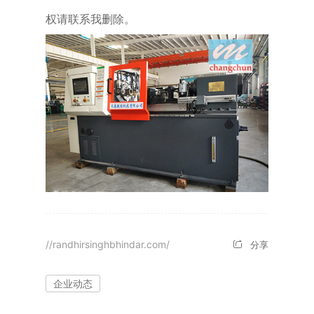
权请联系我删除。
//randhirsinghbhindar.com/
分享
企业动态