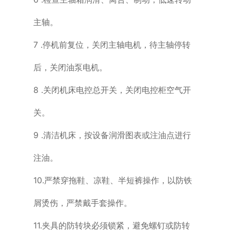
主轴。
7 .停机前复位，关闭主轴电机，待主轴停转
后，关闭油泵电机。
8 .关闭机床电控总开关，关闭电控柜空气开
关。
9 .清洁机床，按设备润滑图表或注油点进行
注油。
10.严禁穿拖鞋、凉鞋、半短裤操作，以防铁
屑烫伤，严禁戴手套操作。
11.夹具的防转块必须锁紧，避免螺钉或防转