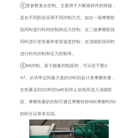
⑤变参数复合控制。主要用于大断面焊件的焊接，
是在不同阶段采用不同控制方式。如在一级摩擦阶
段同时进行时间控制和压力控制、在二级摩擦阶段
同时进行变形量和变形速度控制，在顶锻阶段同时
进行时间控制和压力控制等。
⑥Mt控制。基于能量控制原则，可示意于图2-
47。从功率达到最大值的t0时刻起计算摩擦热量，
在热量达到Q0时的ta时刻停止加热而进入顶锻阶
段。摩擦热量的控制可通过摩擦转矩M对摩擦时间t
的积分运算来实现。