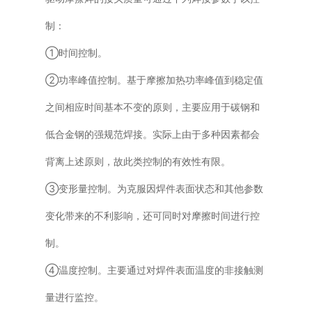
制：
①时间控制。
②功率峰值控制。基于摩擦加热功率峰值到稳定值
之间相应时间基本不变的原则，主要应用于碳钢和
低合金钢的强规范焊接。实际上由于多种因素都会
背离上述原则，故此类控制的有效性有限。
③变形量控制。为克服因焊件表面状态和其他参数
变化带来的不利影响，还可同时对摩擦时间进行控
制。
④温度控制。主要通过对焊件表面温度的非接触测
量进行监控。