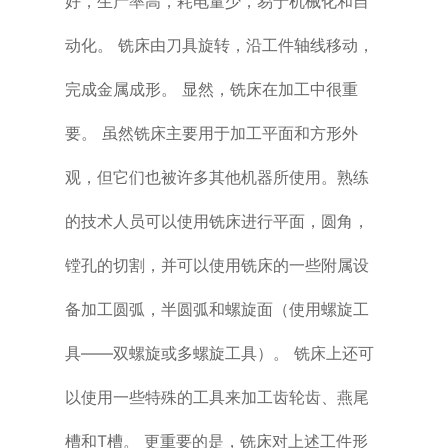
好，生产率高，耗电量少，易于机械化和自
动化。 铣床由刀具旋转，沿工件轴线移动，
完成金属成形。 显然，铣床在加工中很重
要。 虽然铣床主要用于加工平面和方形外
观，但它们也被许多其他机器所使用。熟练
的技术人员可以使用铣床进行平面，圆角，
镗孔的切割，并可以使用铣床的一些附属设
备加工圆弧，半圆弧和螺旋面（使用螺旋工
具——双螺旋或多螺旋工具）。 铣床上还可
以使用一些特殊的工具来加工齿轮齿、燕尾
槽和T槽。 更重要的是，铣床对上述工件形