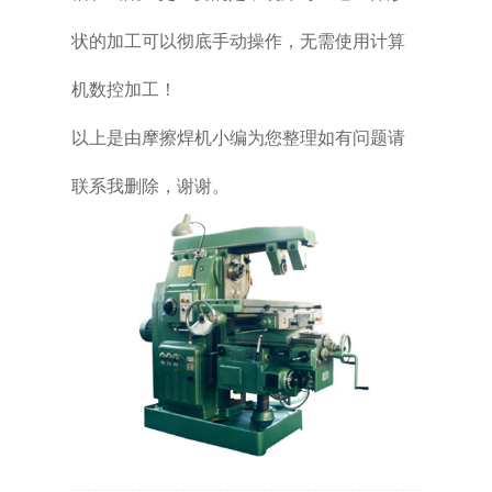
状的加工可以彻底手动操作，无需使用计算
机数控加工！
以上是由摩擦焊机小编为您整理如有问题请
联系我删除，谢谢。