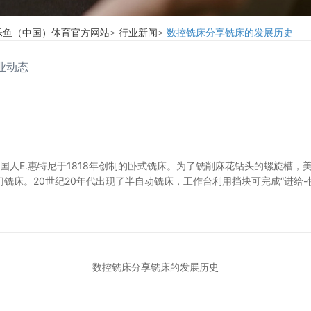
yu乐鱼（中国）体育官方网站
>
行业新闻
>
数控铣床分享铣床的发展历史
业动态
人E.惠特尼于1818年创制的卧式铣床。为了铣削麻花钻头的螺旋槽，美国
铣床。20世纪20年代出现了半自动铣床，工作台利用挡块可完成“进给-快
数控铣床分享铣床的发展历史