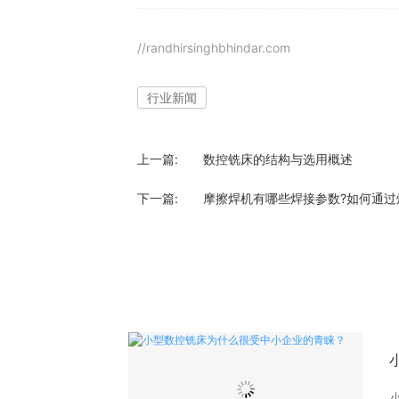
//randhirsinghbhindar.com
行业新闻
上一篇:
数控铣床的结构与选用概述
下一篇:
摩擦焊机有哪些焊接参数?如何通过