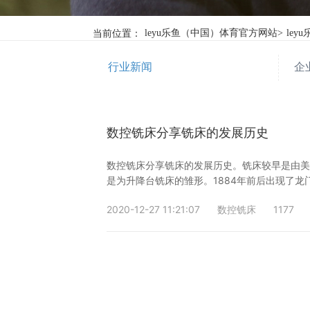
当前位置：
leyu乐鱼（中国）体育官方网站
>
le
行业新闻
企
数控铣床分享铣床的发展历史
数控铣床分享铣床的发展历史。铣床较早是由美国
是为升降台铣床的雏形。1884年前后出现了龙门
2020-12-27 11:21:07
数控铣床
1177