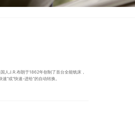
人J.R.布朗于1862年创制了首台全能铣床，
速”或“快速-进给”的自动转换。