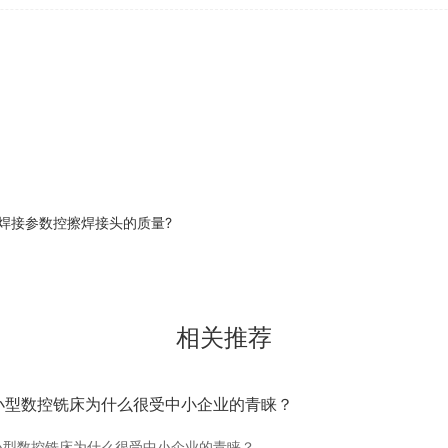
焊接参数控擦焊接头的质量?
相关推荐
小型数控铣床为什么很受中小企业的青睐？
小型数控铣床为什么很受中小企业的青睐？