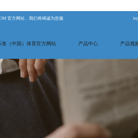
.COM 官方网站，我们将竭诚为您服
l
yu乐鱼（中国）体育官方网站
产品中心
产品视