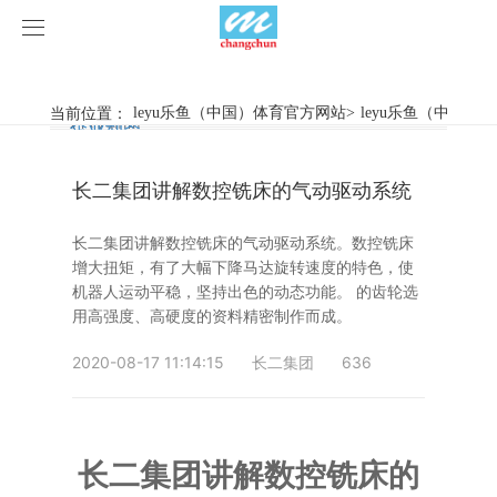
leyu乐鱼（中国）体育官方网站
leyu乐鱼（中国）体育官方网站
当前位置：
leyu乐鱼（中国）体育官方网站
>
leyu乐鱼（中国）
行业新闻
企业动态
产品中心
长二集团讲解数控铣床的气动驱动系统
产品视频
旋弧焊机
长二集团讲解数控铣床的气动驱动系统。数控铣床
leyu乐鱼（中国）体育官方网站
摩擦焊机
增大扭矩，有了大幅下降马达旋转速度的特色，使
机器人运动平稳，坚持出色的动态功能。 的齿轮选
案例展示
惯性摩擦焊机
行业新闻
用高强度、高硬度的资料精密制作而成。
2020-08-17 11:14:15
长二集团
636
荣誉资质
连续驱动摩擦焊机
企业动态
客户案例
关于我们
数控铣床
长二集团讲解数控铣床的
leyu乐鱼（中国）体育官方网站-LEYU.COM
简易数控铣床