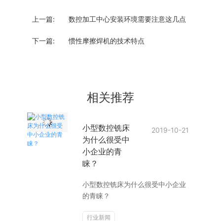
上一篇:
数控加工中心安装环境需要注意这几点
下一篇:
惯性摩擦焊机的技术特点
相关推荐
小型数控铣床
2019-10-21
为什么很受中
小企业的青
睐？
小型数控铣床为什么很受中小企业
的青睐？
行业新闻