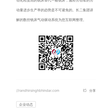
动化程度高的铣床替代一般铣床，减轻劳动者的劳
动量进步生产率的趋势是不可避免的。长二集团讲
解的数控铣床气动驱动系统为您互联网整理。
//randhirsinghbhindar.com
分享
企业动态