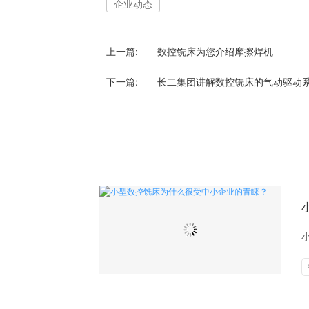
企业动态
上一篇:
数控铣床为您介绍摩擦焊机
下一篇:
长二集团讲解数控铣床的气动驱动