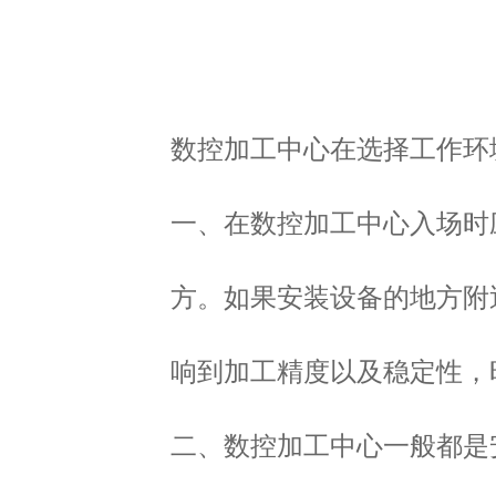
数控加工中心在选择工作环
一、在数控加工中心入场时
方。如果安装设备的地方附
响到加工精度以及稳定性，
二、数控加工中心一般都是