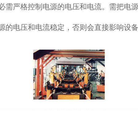
必需严格控制电源的电压和电流。需把电
源的电压和电流稳定，否则会直接影响设