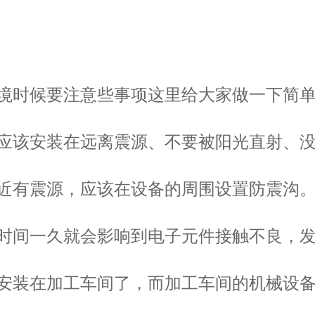
境时候要注意些事项这里给大家做一下简
应该安装在远离震源、不要被阳光直射、
近有震源，应该在设备的周围设置防震沟
时间一久就会影响到电子元件接触不良，
安装在加工车间了，而加工车间的机械设