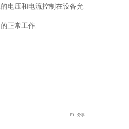
源的电压和电流控制在设备允
备的正常工作
。
分享