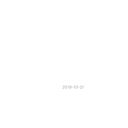
2019-10-21