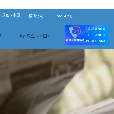
eyu乐鱼（中国）体育官方网站-LEYU.COM
Global-English
微信公众号
频
leyu乐鱼（中国）体育官方网站
案例展示