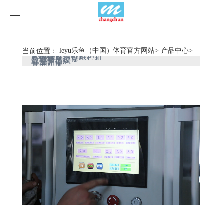
leyu乐鱼（中国）体育官方网站
leyu乐鱼（中国）体育官方网站
当前位置：
leyu乐鱼（中国）体育官方网站
>
产品中心
>
连续驱
旋弧焊机
摩擦焊机
惯性摩擦焊机
连续驱动摩擦焊机
数控铣床
简易数控铣床
普通铣床
加工中心
产品中心
专用机床
其他机床
产品视频
旋弧焊机
leyu乐鱼（中国）体育官方网站
摩擦焊机
案例展示
惯性摩擦焊机
行业新闻
荣誉资质
连续驱动摩擦焊机
企业动态
客户案例
关于我们
数控铣床
leyu乐鱼（中国）体育官方网站-LEYU.COM
简易数控铣床