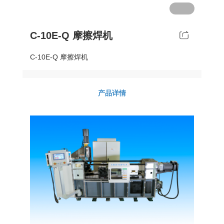
普通铣床
C-10E-Q 摩擦焊机
加工中心
C-10E-Q 摩擦焊机
专用机床
产品详情
其他机床