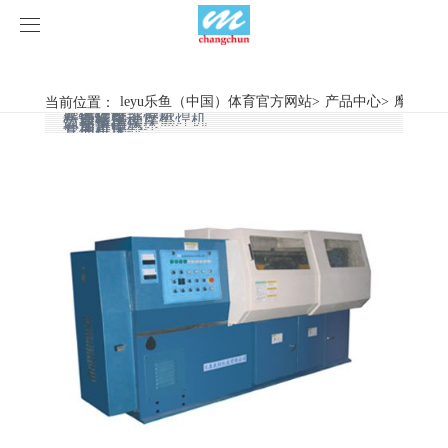
leyu乐鱼（中国）体育官方网站
leyu乐鱼（中国）体育官方网站
当前位置：
leyu乐鱼（中国）体育官方网站
>
产品中心
>
摩擦焊
旋弧焊机
摩擦焊机
惯性摩擦焊机
连续驱动摩擦焊机
数控铣床
简易数控铣床
普通铣床
加工中心
产品中心
专用机床
其他机床
产品视频
旋弧焊机
leyu乐鱼（中国）体育官方网站
摩擦焊机
案例展示
惯性摩擦焊机
行业新闻
荣誉资质
连续驱动摩擦焊机
企业动态
客户案例
关于我们
数控铣床
leyu乐鱼（中国）体育官方网站-LEYU.COM
简易数控铣床