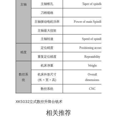
主轴锥孔
Taper of spindle
主轴
刀柄规格
主轴驱动电机功率
Power of main Spindle motor
主轴最大扭矩
主轴转速
Speed of spindle
定位精度
Positioning accuracy
精度
重复定位精度
Repeatability
机床净重
Weight
数控系
机床外形尺寸
Overall
统
(长 × 宽 × 高)
dimensions
数控系统
CNC
XK5032立式数控升降台铣术
相关
推荐