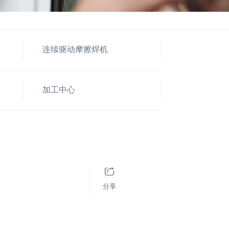
连续驱动摩擦焊机
加工中心
分享