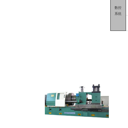
数控
系统