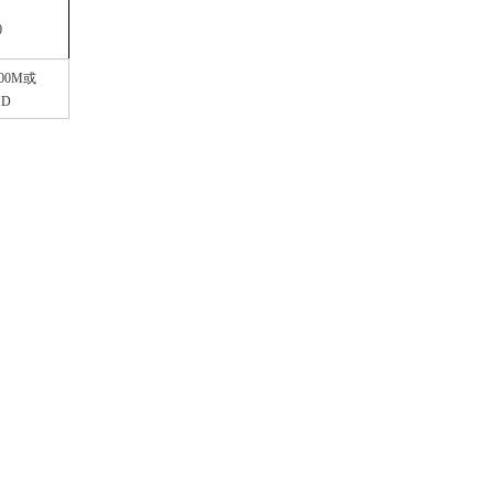
0
00M或
MD