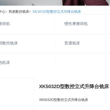
中心
>
简易数控铣床
>
XK5032D型数控立式升降台铣床
擦焊机
惯性摩擦焊机
易数控铣床
普通铣床
他机床
XK5032D型数控立式升降台铣床
XK5032D型数控立式升降台铣床