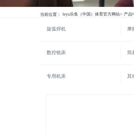
当前位置：
leyu乐鱼（中国）体育官方网站
>
产品
旋弧焊机
摩
数控铣床
简
专用机床
其