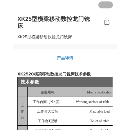
普通铣床
XK25型横梁移动数控龙门铣
床
加工中心
XK25型横梁移动数控龙门铣床
专用机床
其他机床
产品详情
XK2520横梁移动数控龙门铣床技术参数
技术参数
主要规格
Main specification
工作台面（长
×
宽）
Working surface of table（L
×
W）
工
作
工作台大负荷
Max.table load
台
工作台
T型槽
T-slot of table