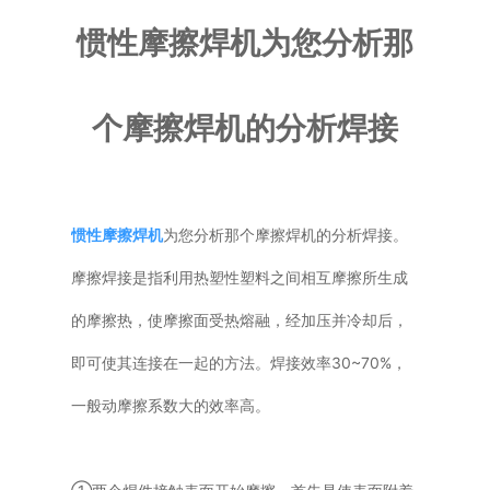
惯性摩擦焊机为您分析那
普通铣床
加工中心
个摩擦焊机的分析焊接
专用机床
其他机床
惯性摩擦焊机
为您分析那个摩擦焊机的分析焊接。
摩擦焊接是指利用热塑性塑料之间相互摩擦所生成
的摩擦热，使摩擦面受热熔融，经加压并冷却后，
即可使其连接在一起的方法。焊接效率30~70%，
一般动摩擦系数大的效率高。