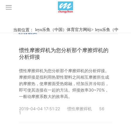
leyu乐鱼（中国）体育官方网站
leyu乐鱼（中国）体育官方网站
当前位置：
leyu乐鱼（中国）体育官方网站
>
leyu乐鱼（中国）
行业新闻
企业动态
产品中心
惯性摩擦焊机为您分析那个摩擦焊机的
产品视频
旋弧焊机
分析焊接
leyu乐鱼（中国）体育官方网站
摩擦焊机
惯性摩擦焊机为您分析那个摩擦焊机的分析焊接。
摩擦焊接是指利用热塑性塑料之间相互摩擦所生成
案例展示
惯性摩擦焊机
行业新闻
的摩擦热，使摩擦面受热熔融，经加压并冷却后，
即可使其连接在一起的方法。焊接效率30~70%，
一般动摩擦系数大的效率高。
荣誉资质
连续驱动摩擦焊机
企业动态
客户案例
2019-04-04 17:51:22
惯性摩擦焊机
56
关于我们
数控铣床
1
leyu乐鱼（中国）体育官方网站-LEYU.COM
简易数控铣床