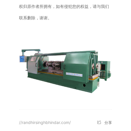
权归原作者所拥有，如有侵犯您的权益，请与我们
联系删除，谢谢。
//randhirsinghbhindar.com/
分享