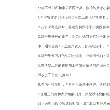
分为不带刀库和带刀库两大类。数控铣床减小
1.合理安排走刀路径对切削加工来说非常重要
2.在切深可选择时，要避免切深等于刀尖圆弧半
3.对于细长杆的铣刀，圆刀片铣刀更有利于消
中，通常选用45°主偏角铣刀，如果切深小于I
4.对于细长刀杆的锐刀的键削，或者细长轴的外
5.在薄壁工件的铣削加工中发生振动的原因完
以改善工件的夹持为主。
6.在内孔镗削时，刀片刃形角越小越好。这样
7.使用正前角和大后角的刀片，并配以轻快的
以上内容由数控铣床加盟商小编互联网整理发