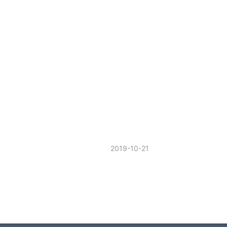
2019-10-21