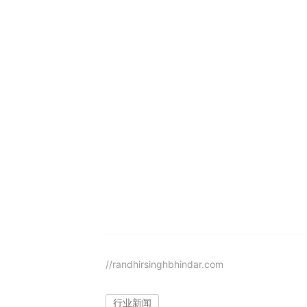
//randhirsinghbhindar.com
行业新闻