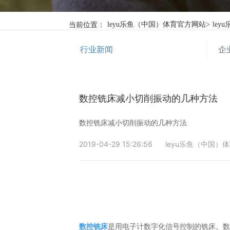
当前位置：
leyu乐鱼（中国）体育官方网站
>
le
行业新闻
企
数控铣床减小切削振动的几种方法
数控铣床减小切削振动的几种方法
2019-04-29 15:26:56
leyu乐鱼（中国）体
数控铣床
是用电子计数字化信号控制的铣床。