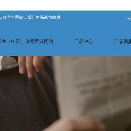
.COM 官方网站，我们将竭诚为您服
l
yu乐鱼（中国）体育官方网站
产品中心
产品视