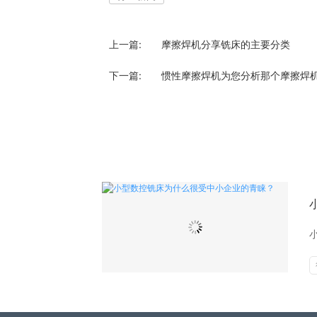
上一篇:
摩擦焊机分享铣床的主要分类
下一篇:
惯性摩擦焊机为您分析那个摩擦焊