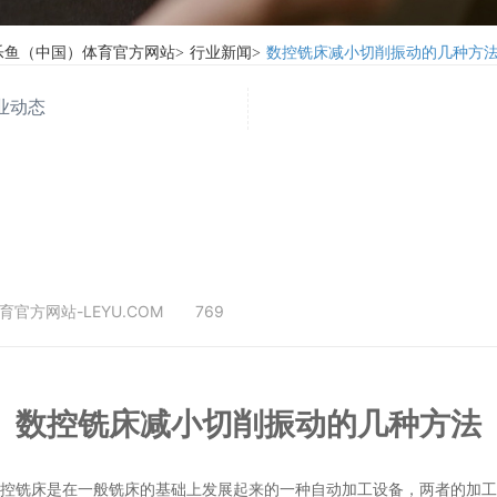
yu乐鱼（中国）体育官方网站
>
行业新闻
>
数控铣床减小切削振动的几种方
业动态
育官方网站-LEYU.COM
769
数控铣床减小切削振动的几种方法
数控铣床是在一般铣床的基础上发展起来的一种自动加工设备，两者的加