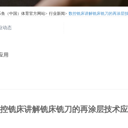
yu乐鱼（中国）体育官方网站
>
行业新闻
>
数控铣床讲解铣床铣刀的再涂层
业动态
应用
控铣床讲解铣床铣刀的再涂层技术应