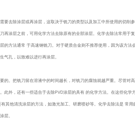
不需要去除涂层或再涂层，这取决于铣刀的类型以及加工中所使用的切削
铣刀再涂层之前，可用化学方法去除原有的全部涂层。化学去除法常用于
层的方法通常 于高速钢铣刀。对于硬质合金则不推荐使用，因为该方法
产生气孔，以致难以进行再涂层。
重要的。把铣刀留在溶液中的时间越长，对铣刀的腐蚀就越严重。尽管对
。此外，还有一些适合于去除PVD涂层的具有 的化学方法。在这些化学
还有其他清洗涂层的方法，如激光加工、研磨喷砂等。化学去除法是 常用
有涂层。