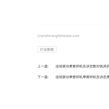
//randhirsinghbhindar.com
行业新闻
上一篇:
连续驱动摩擦焊机告诉您数控铣床
下一篇:
连续驱动摩擦焊机摩擦焊机告诉您