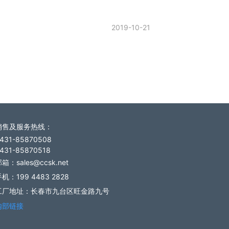
2019-10-21
销售及服务热线
：
431-85870508
431-85870518
箱：sales@ccsk.net
机：199 4483 2828
工厂地址：长春市九台区旺金路九号
内部链接