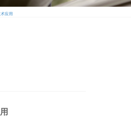
技术应用
用