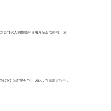
必然会对铣刀的性能和使用寿命造成影响。因
铣刀必须是“安全”的。因此，在重磨过程中，