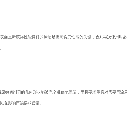
刀表面重新获得性能良好的涂层是提高铣刀性能的关键，否则再次使用时
题。
后原始切削刃的几何形状能被完全准确地保留，而且要求重磨对需要再涂层
，以免影响再涂层的质量。