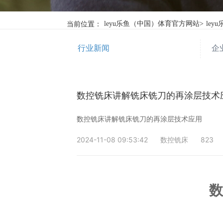
当前位置：
leyu乐鱼（中国）体育官方网站
>
le
行业新闻
企
数控铣床讲解铣床铣刀的再涂层技术
数控铣床讲解铣床铣刀的再涂层技术应用
2024-11-08 09:53:42
数控铣床
823
数