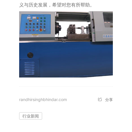
义与历史发展，希望对您有所帮助。
randhirsinghbhindar.com
分享
行业新闻