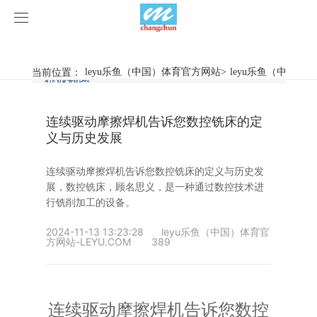
leyu乐鱼（中国）体育官方网站
leyu乐鱼（中国）体育官方网站
当前位置：
leyu乐鱼（中国）体育官方网站
>
leyu乐鱼（中国）
行业新闻
企业动态
产品中心
连续驱动摩擦焊机告诉您数控铣床的定
产品视频
旋弧焊机
义与历史发展
leyu乐鱼（中国）体育官方网站
摩擦焊机
连续驱动摩擦焊机告诉您数控铣床的定义与历史发
展，数控铣床，顾名思义，是一种通过数控技术进
案例展示
惯性摩擦焊机
行业新闻
行铣削加工的设备。
2024-11-13 13:23:28
leyu乐鱼（中国）体育官
荣誉资质
连续驱动摩擦焊机
企业动态
客户案例
方网站-LEYU.COM
389
关于我们
数控铣床
连续驱动摩擦焊机告诉您数控
leyu乐鱼（中国）体育官方网站-LEYU.COM
简易数控铣床