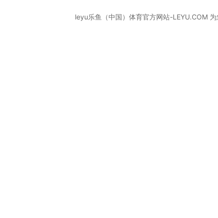
leyu乐鱼（中国）体育官方网站-LEYU.CO