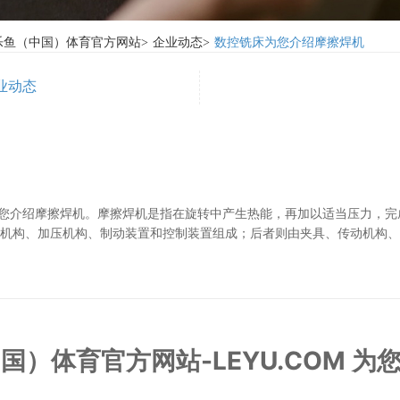
yu乐鱼（中国）体育官方网站
>
企业动态
>
数控铣床为您介绍摩擦焊机
业动态
COM 为您介绍摩擦焊机。摩擦焊机是指在旋转中产生热能，再加以适当压力
动机构、加压机构、制动装置和控制装置组成；后者则由夹具、传动机构
中国）体育官方网站-LEYU.COM 