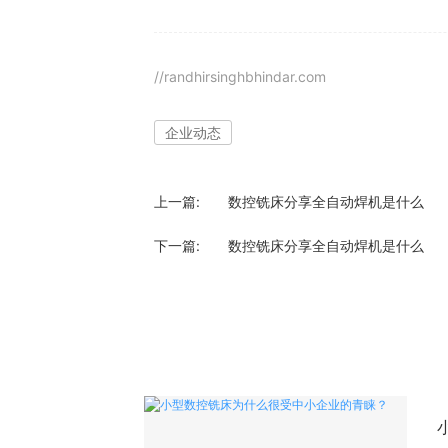
//randhirsinghbhindar.com
企业动态
上一篇:
数控铣床分享全自动焊机是什么
下一篇:
数控铣床分享全自动焊机是什么