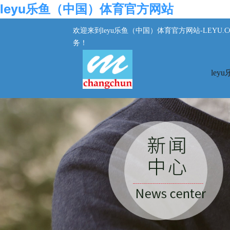
leyu乐鱼（中国）体育官方网站
欢迎来到leyu乐鱼（中国）体育官方网站-LEYU
务！
le