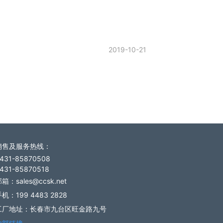
2019-10-21
销售及服务热线
：
431-85870508
431-85870518
箱：sales@ccsk.net
机：199 4483 2828
工厂地址：长春市九台区旺金路九号