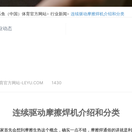
yu乐鱼（中国）体育官方网站
>
行业新闻
>
连续驱动摩擦焊机介绍和分类
业动态
育官方网站-LEYU.COM
1430
连续驱动摩擦焊机介绍和分类
大家首先会想到摩擦生热这个概念，确实一点不错，摩擦焊通俗的讲就是