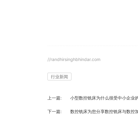
//randhirsinghbhindar.com
行业新闻
上一篇:
小型数控铣床为什么很受中小企业
下一篇:
数控铣床为您分享数控铣床与数控