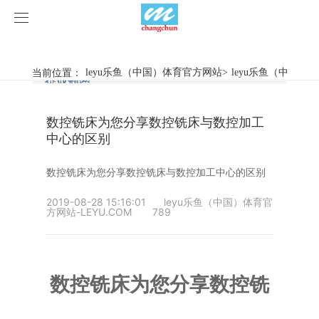
leyu乐鱼（中国）体育官方网站
leyu乐鱼（中国）体育官方网站
当前位置：
leyu乐鱼（中国）体育官方网站
>
leyu乐鱼（中国）
行业新闻
企业动态
产品中心
数控铣床为您分享数控铣床与数控加工
产品视频
旋弧焊机
中心的区别
leyu乐鱼（中国）体育官方网站
摩擦焊机
数控铣床为您分享数控铣床与数控加工中心的区别
案例展示
惯性摩擦焊机
行业新闻
2019-08-28 15:16:01
leyu乐鱼（中国）体育官
方网站-LEYU.COM
789
荣誉资质
连续驱动摩擦焊机
企业动态
客户案例
关于我们
数控铣床
数控铣床为您分享数控铣
leyu乐鱼（中国）体育官方网站-LEYU.COM
简易数控铣床