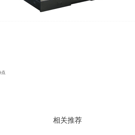
特点
相关推荐