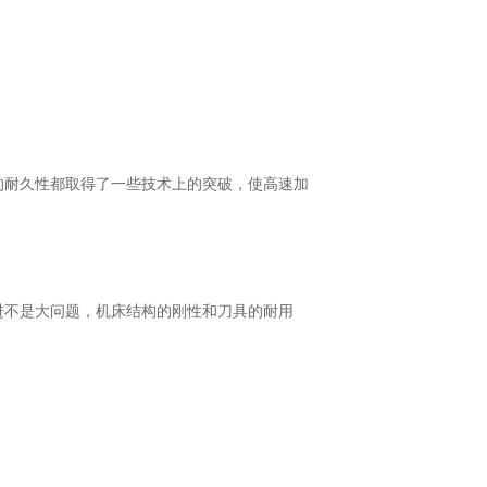
的耐久性都取得了一些技术上的突破，使高速加
进不是大问题，机床结构的刚性和刀具的耐用