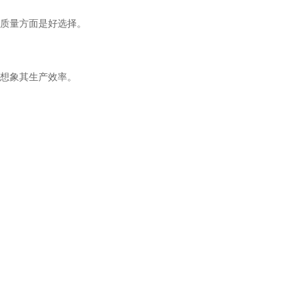
和质量方面是好选择。
法想象其生产效率。