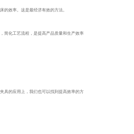
机床的效率。这是最经济有效的方法。
间，简化工艺流程，是提高产品质量和生产效率
和夹具的应用上，我们也可以找到提高效率的方