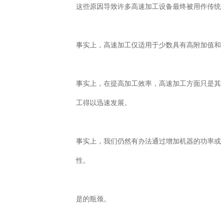
这些原因导致许多高速加工设备最终被用作传
事实上，高速加工仅适用于少数具有高附加值
事实上，在提高加工效率，高速加工方面只是其
工得以迅速发展。
事实上，我们仍然有办法通过增加机器的功率或
性。
是的瓶颈。