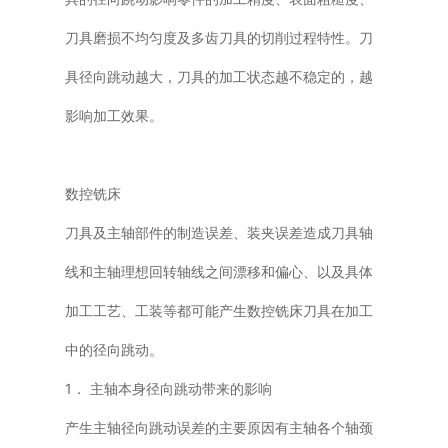
刀具磨损不均匀度及多齿刀具的切削过程特性。刀
具径向跳动越大，刀具的加工状态越不稳定的，越
影响加工效果。
数控铣床
刀具及主轴部件的制造误差、装夹误差造成刀具轴
线和主轴理想回转轴线之间漂移和偏心、以及具体
加工工艺、工装等都可能产生数控铣床刀具在加工
中的径向跳动。
1． 主轴本身径向跳动带来的影响
产生主轴径向跳动误差的主要原因有主轴各个轴颈