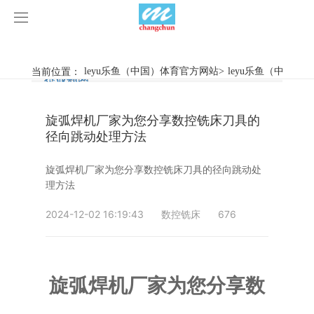
leyu乐鱼（中国）体育官方网站
leyu乐鱼（中国）体育官方网站
当前位置：
leyu乐鱼（中国）体育官方网站
>
leyu乐鱼（中国）
行业新闻
企业动态
产品中心
旋弧焊机厂家为您分享数控铣床刀具的
产品视频
旋弧焊机
径向跳动处理方法
leyu乐鱼（中国）体育官方网站
摩擦焊机
旋弧焊机厂家为您分享数控铣床刀具的径向跳动处
理方法
案例展示
惯性摩擦焊机
行业新闻
2024-12-02 16:19:43
数控铣床
676
荣誉资质
连续驱动摩擦焊机
企业动态
客户案例
关于我们
数控铣床
旋弧焊机厂家为您分享数
leyu乐鱼（中国）体育官方网站-LEYU.COM
简易数控铣床