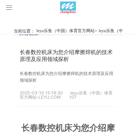
leyu乐鱼（中国）体育官方网站
leyu乐鱼（中国）体育官方网站
当前位置：
leyu乐鱼（中国）体育官方网站
>
leyu乐鱼（中国）
行业新闻
企业动态
产品中心
长春数控机床为您介绍摩擦焊机的技术
产品视频
旋弧焊机
原理及应用领域探析
leyu乐鱼（中国）体育官方网站
摩擦焊机
长春数控机床为您介绍摩擦焊机的技术原理及应用
领域探析
案例展示
惯性摩擦焊机
行业新闻
2025-03-10 15:19:30
leyu乐鱼（中国）体育
官方网站-LEYU.COM
107
荣誉资质
连续驱动摩擦焊机
企业动态
客户案例
关于我们
数控铣床
长春数控机床为您介绍摩
leyu乐鱼（中国）体育官方网站-LEYU.COM
简易数控铣床