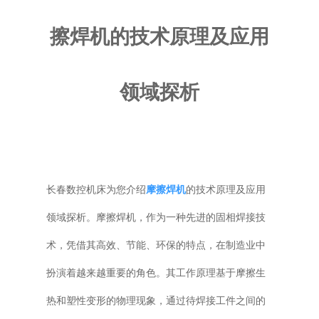
普通铣床
擦焊机的技术原理及应用
加工中心
领域探析
专用机床
其他机床
长春数控机床为您介绍
摩擦焊机
的技术原理及应用
领域探析。摩擦焊机，作为一种先进的固相焊接技
术，凭借其高效、节能、环保的特点，在制造业中
扮演着越来越重要的角色。其工作原理基于摩擦生
热和塑性变形的物理现象，通过待焊接工件之间的