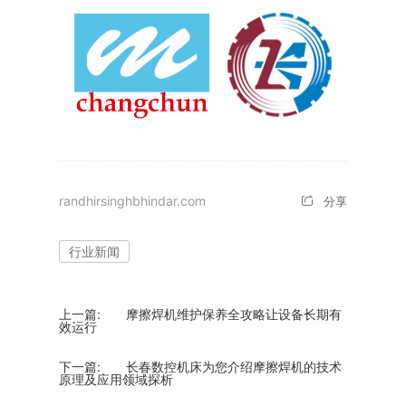
randhirsinghbhindar.com
分享
行业新闻
上一篇:
摩擦焊机维护保养全攻略让设备长期有
效运行
下一篇:
长春数控机床为您介绍摩擦焊机的技术
原理及应用领域探析