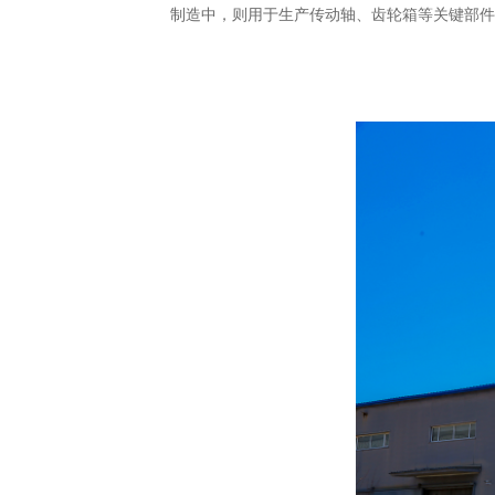
制造中，则用于生产传动轴、齿轮箱等关键部