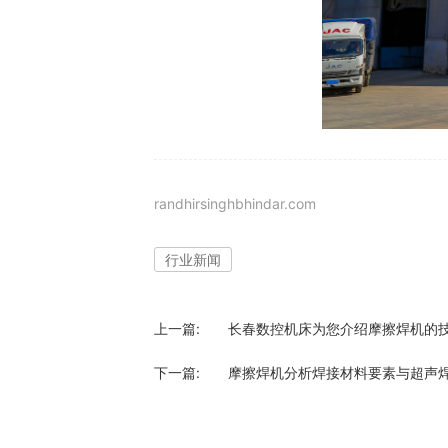
randhirsinghbhindar.com
行业新闻
上一篇:
长春数控机床为您介绍摩擦焊机的
下一篇:
摩擦焊机分析焊接材料要素与超声