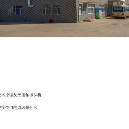
技术原理及应用领域探析
焊接类似的原因是什么