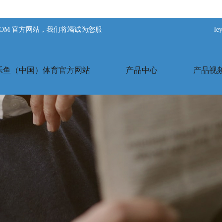
.COM 官方网站，我们将竭诚为您服
l
yu乐鱼（中国）体育官方网站
产品中心
产品视