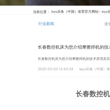
当前位置：
leyu乐鱼（中国）体育官方网站
>
le
行业新闻
企
长春数控机床为您介绍摩擦焊机的技
长春数控机床为您介绍摩擦焊机的技术原理及
2025-03-03 12:43:24
leyu乐鱼（中国）体
长春数控机