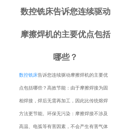
数控铣床告诉您连续驱动
普通铣床
加工中心
摩擦焊机的主要优点包括
专用机床
哪些？
其他机床
数控铣床
告诉您连续驱动摩擦焊机的主要优
点包括哪些？高效节能：由于摩擦焊接为固
相焊接，焊后无需再加工，因此比传统熔焊
方法更节能。环保无污染：摩擦焊接不涉及
高温、电弧等有害因素，不会产生有害气体