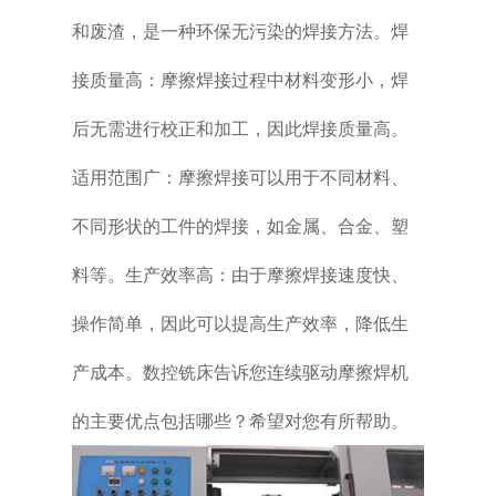
和废渣，是一种环保无污染的焊接方法。焊
接质量高：摩擦焊接过程中材料变形小，焊
后无需进行校正和加工，因此焊接质量高。
适用范围广：摩擦焊接可以用于不同材料、
不同形状的工件的焊接，如金属、合金、塑
料等。生产效率高：由于摩擦焊接速度快、
操作简单，因此可以提高生产效率，降低生
产成本。数控铣床告诉您连续驱动摩擦焊机
的主要优点包括哪些？希望对您有所帮助。