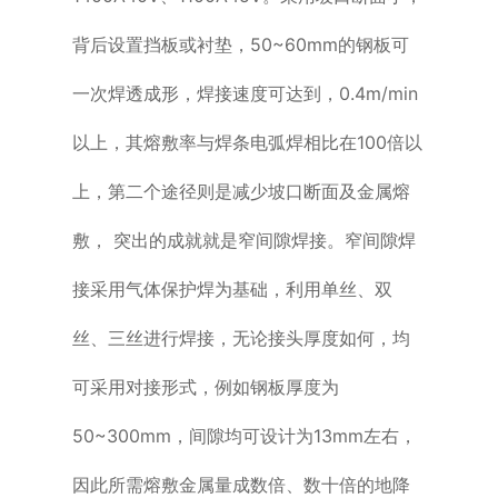
背后设置挡板或衬垫，50~60mm的钢板可
一次焊透成形，焊接速度可达到，0.4m/min
以上，其熔敷率与焊条电弧焊相比在100倍以
上，第二个途径则是减少坡口断面及金属熔
敷， 突出的成就就是窄间隙焊接。窄间隙焊
接采用气体保护焊为基础，利用单丝、双
丝、三丝进行焊接，无论接头厚度如何，均
可采用对接形式，例如钢板厚度为
50~300mm，间隙均可设计为13mm左右，
因此所需熔敷金属量成数倍、数十倍的地降