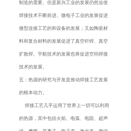
制造的需要。但是新兴工业的发展仍然迫使
焊接技术不断前进。微电子工业的发展促进
微型连接工艺的和设备的发展；又如陶瓷材
料和复合材料的发展促进了真空钎焊、真空
扩散焊。宇航技术的发展也将促进空间焊接
技术的发展。
五：热源的研究与开发是推动焊接工艺发展
的根本动力。
焊接工艺几乎运用了世界上一切可以利用
的热源，其中包括火焰、电弧、电阻、超声
波、摩擦、等离子、电子束、激光束、微波