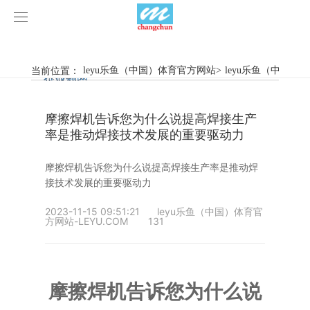
leyu乐鱼（中国）体育官方网站
leyu乐鱼（中国）体育官方网站
当前位置：
leyu乐鱼（中国）体育官方网站
>
leyu乐鱼（中国）
行业新闻
企业动态
产品中心
摩擦焊机告诉您为什么说提高焊接生产
产品视频
旋弧焊机
率是推动焊接技术发展的重要驱动力
leyu乐鱼（中国）体育官方网站
摩擦焊机
摩擦焊机告诉您为什么说提高焊接生产率是推动焊
接技术发展的重要驱动力
案例展示
惯性摩擦焊机
行业新闻
2023-11-15 09:51:21
leyu乐鱼（中国）体育官
方网站-LEYU.COM
131
荣誉资质
连续驱动摩擦焊机
企业动态
客户案例
关于我们
数控铣床
摩擦焊机告诉您为什么说
leyu乐鱼（中国）体育官方网站-LEYU.COM
简易数控铣床