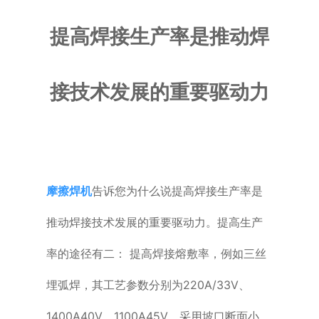
普通铣床
提高焊接生产率是推动焊
加工中心
接技术发展的重要驱动力
专用机床
其他机床
摩擦焊机
告诉您为什么说提高焊接生产率是
推动焊接技术发展的重要驱动力。提高生产
率的途径有二： 提高焊接熔敷率，例如三丝
埋弧焊，其工艺参数分别为220A/33V、
1400A40V、1100A45V。采用坡口断面小，