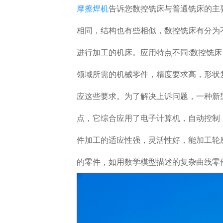
摩擦焊机
告诉您数控铣床与普通铣床的主
相同，结构也有些相似，数控铣床有分为
进行加工的机床。应用特点不同:数控铣
领域所需的机械零件，精度要求高，形状
应这些要求。为了解决上诉问题，一种新
点，它综合应用了电子计算机，自动控制
件加工的适应性强，灵活性好，能加工轮
的零件，如用数学模型描述的复杂曲线零