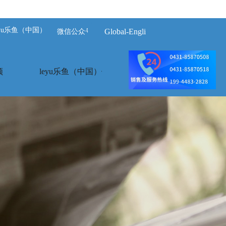
eyu乐鱼（中国）体育官方网站-LEYU.COM
Global-English
微信公众号
频
leyu乐鱼（中国）体育官方网站
案例展示