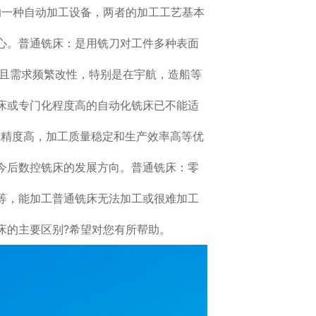
的一种自动加工设备，两者的加工工艺基本
心。普通铣床：是用铣刀对工件多种表面
，且需求频繁改性，特别是在宇航，造船等
床或专门化程度高的自动化铣床已不能适
工精度高，加工质量稳定和生产效率高等优
今后数控铣床的发展方向。普通铣床：零
等，能加工普通铣床无法加工或很难加工
床的主要区别?希望对您有所帮助。