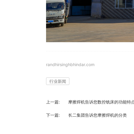
randhirsinghbhindar.com
行业新闻
上一篇:
摩擦焊机告诉您数控铣床的功能特
下一篇:
长二集团告诉您摩擦焊机的分类