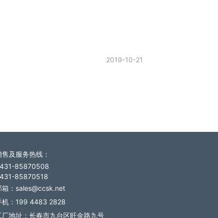
2019-10-21
销售及服务热线
：
431-85870508
431-85870518
箱：sales@ccsk.net
机：199 4483 2828
工厂地址：长春市九台区旺金路九号