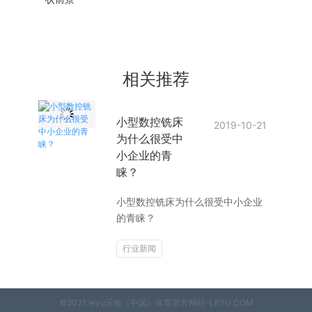
相关推荐
小型数控铣床
2019-10-21
为什么很受中
小企业的青
睐？
小型数控铣床为什么很受中小企业
的青睐？
行业新闻
©2021 leyu乐鱼（中国）体育官方网站-LEYU.COM