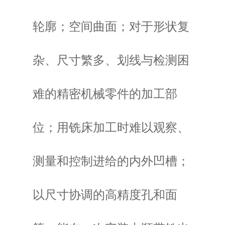
轮廓；空间曲面；对于形状复
杂、尺寸繁多、划线与检测困
难的精密机械零件的加工部
位；
用铣床加工时难以观察、
测量和控制进给的内外凹槽；
以尺寸协调的高精度孔和面