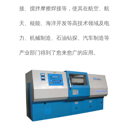
接、搅拌摩擦焊接等，使其在航空、航
天、核能、海洋开发等高技术领域及电
力、机械制造、石油钻探、汽车制造等
产业部门得到了愈来愈广的应用。