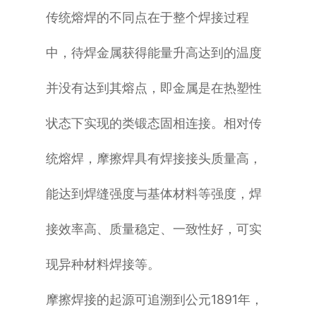
传统熔焊的不同点在于整个焊接过程
中，待焊金属获得能量升高达到的温度
并没有达到其熔点，即金属是在热塑性
状态下实现的类锻态固相连接。
相对传
统熔焊，摩擦焊具有焊接接头质量高，
能达到焊缝强度与基体材料等强度，焊
接效率高、质量稳定、一致性好，可实
现异种材料焊接等。
摩擦焊接的起源可追溯到公元1891年，