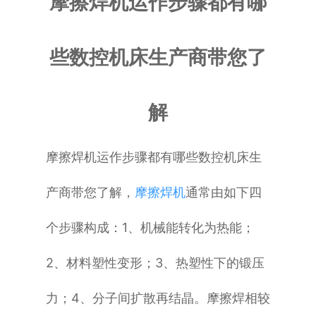
摩擦焊机运作步骤都有哪
普通铣床
些数控机床生产商带您了
加工中心
专用机床
解
其他机床
摩擦焊机运作步骤都有哪些数控机床生
产商带您了解，
摩擦焊机
通常由如下四
个步骤构成：
1、机械能转化为热能；
2、材料塑性变形；
3、热塑性下的锻压
力；
4、分子间扩散再结晶。
摩擦焊相较