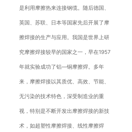
是利用摩擦热来连接钢缆。随后德国、
英国、苏联、日本等国家先后开展了摩
擦焊接的生产与应用。我国是世界上研
究摩擦焊接较早的国家之一，早在1957
年就实验成功了铝—铜摩擦焊。多年
来，摩擦焊接以其质优、高效、节能、
无污染的技术特色，深受制造业的重
视，特别是不断开发出摩擦焊接的新技
术，如超塑性摩擦焊接、线性摩擦焊