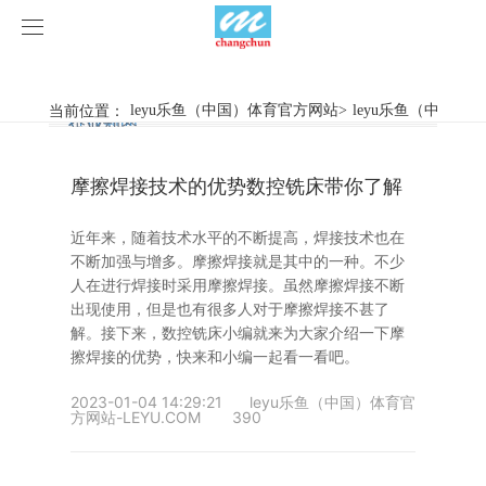
leyu乐鱼（中国）体育官方网站
leyu乐鱼（中国）体育官方网站
当前位置：
leyu乐鱼（中国）体育官方网站
>
leyu乐鱼（中国）
行业新闻
企业动态
产品中心
摩擦焊接技术的优势数控铣床带你了解
产品视频
旋弧焊机
近年来，随着技术水平的不断提高，焊接技术也在
leyu乐鱼（中国）体育官方网站
摩擦焊机
不断加强与增多。摩擦焊接就是其中的一种。不少
人在进行焊接时采用摩擦焊接。虽然摩擦焊接不断
案例展示
惯性摩擦焊机
行业新闻
出现使用，但是也有很多人对于摩擦焊接不甚了
解。接下来，数控铣床小编就来为大家介绍一下摩
擦焊接的优势，快来和小编一起看一看吧。
荣誉资质
连续驱动摩擦焊机
企业动态
客户案例
2023-01-04 14:29:21
leyu乐鱼（中国）体育官
关于我们
数控铣床
方网站-LEYU.COM
390
leyu乐鱼（中国）体育官方网站-LEYU.COM
简易数控铣床