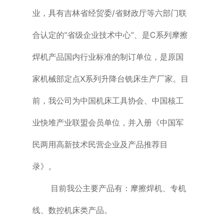
业，具有吉林省经贸委/省财政厅等六部门联
合认定的“省级企业技术中心”、是C系列摩擦
焊机产品国内行业标准的制订单位
，
是原国
家机械部定点
X系列升降台铣床生产厂家
。目
前，我公司为中国机床工具协会、中国核工
业快堆产业联盟会员单位，并入册《中国军
民两用高新技术民营企业及产品推荐目
录》。
目前我公主要产品有：摩擦焊机、专机
线、数控机床类产品。