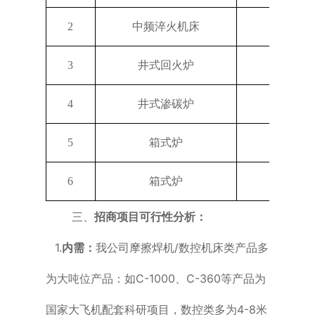
2
中频淬火机床
300kw
3
井式回火炉
15kw
4
井式渗碳炉
75kw
5
箱式炉
75kw
6
箱式炉
30kw
三、
招商项目可行性分析：
1.
内需：
我公司摩擦焊机
/
数控机床类产品多
为大吨位产品：如
C-1000
、
C-360
等产品为
国家大飞机配套科研项目，数控类多为
4-8
米