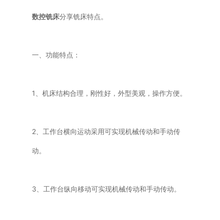
数控铣床
分享铣床特点。
普通铣床
加工中心
一、功能特点：
专用机床
1、机床结构合理，刚性好，外型美观，操作方便。
其他机床
2、工作台横向运动采用可实现机械传动和手动传
动。
3、工作台纵向移动可实现机械传动和手动传动。