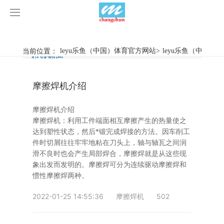
leyu乐鱼（中国）体育官方网站
leyu乐鱼（中国）体育官方网站
当前位置：
leyu乐鱼（中国）体育官方网站
>
leyu乐鱼（中国）
行业新闻
企业动态
产品中心
摩擦焊机介绍
产品视频
旋弧焊机
摩擦焊机介绍
leyu乐鱼（中国）体育官方网站
摩擦焊机
摩擦焊机：利用工件端面相互摩擦产生的热量使之
达到塑性状态，然后*锻完成焊接的方法。因车削工
案例展示
惯性摩擦焊机
行业新闻
件时切屑往往牢牢地粘在刀头上，轴与轴瓦之间润
滑不良时也会产生局部焊合，摩擦焊就是从这些现
象出发而发明的。摩擦焊可分为连续驱动摩擦焊和
荣誉资质
连续驱动摩擦焊机
企业动态
客户案例
惯性摩擦焊两种。
关于我们
数控铣床
2022-01-25 14:55:36
摩擦焊机
502
leyu乐鱼（中国）体育官方网站-LEYU.COM
简易数控铣床