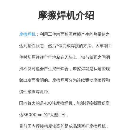
普通铣床
摩擦焊机介绍
加工中心
摩擦焊机
：利用工件端面相互摩擦产生的热量使之
专用机床
达到塑性状态，然后*锻完成焊接的方法。因车削工
其他机床
件时切屑往往牢牢地粘在刀头上，轴与轴瓦之间润
滑不良时也会产生局部焊合，摩擦焊就是从这些现
象出发而发明的。摩擦焊可分为连续驱动摩擦焊和
惯性摩擦焊两种。
国内较大的是400吨摩擦焊机，能够焊接截面积高
达36000mm的*大型工件。
目前国内焊接精度较高的是成品活塞杆摩擦焊机，